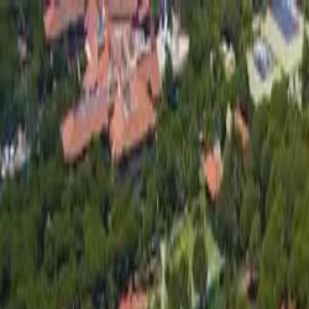
Antalya
Bodrum
Fethiye
Rreth Nesh
Kërko pushim