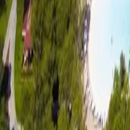
Kreu
›
ANTALYA
›
Xanadu Resort