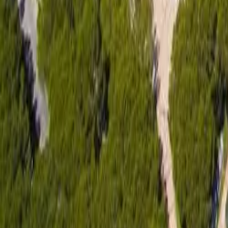
Shiko të gjitha fotot ·
125