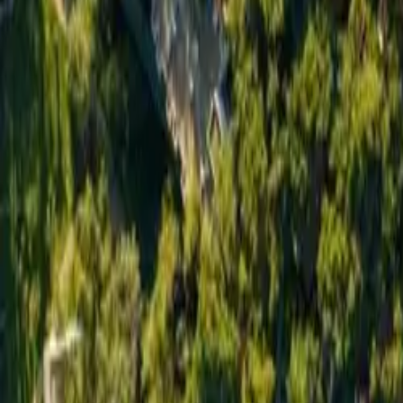
Kreu
›
Antalya
›
Voyage Sorgun