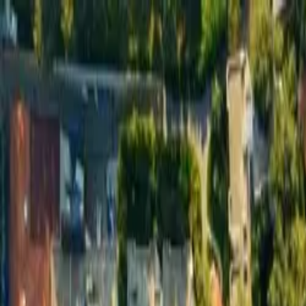
Antalya
Bodrum
Fethiye
Rreth Nesh
Kërko pushim