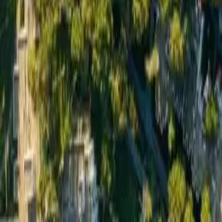
Shiko të gjitha fotot ·
135