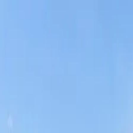
Antalya
Bodrum
Fethiye
Rreth Nesh
Kërko pushim