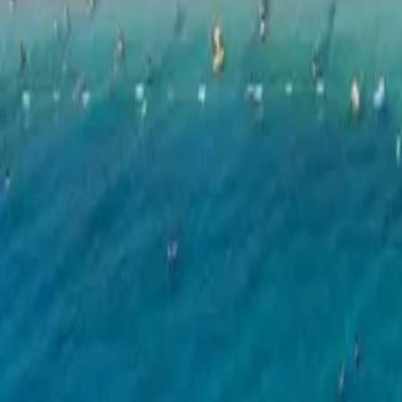
Shiko të gjitha fotot ·
140