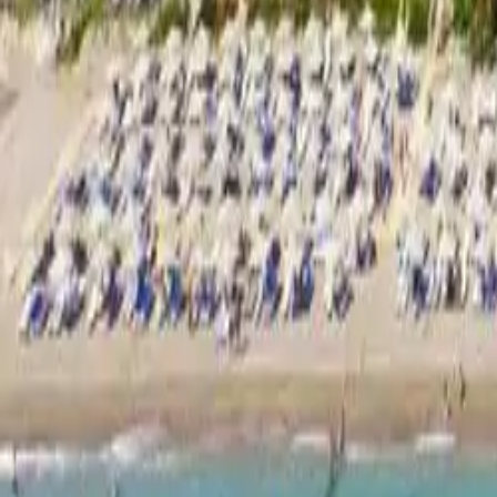
Kreu
›
Antalya
›
Marti Myra Kemer