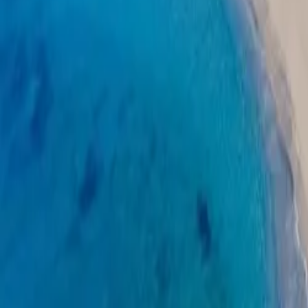
Kreu
›
Antalya
›
Labranda Hotel Alantur