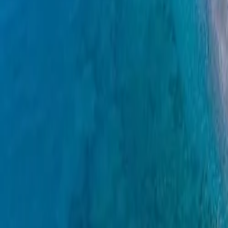
Shiko të gjitha fotot ·
186