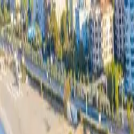
Antalya
Bodrum
Fethiye
Rreth Nesh
Kërko pushim