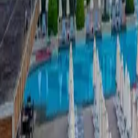
Kreu
›
Lara
›
Delphin Diva