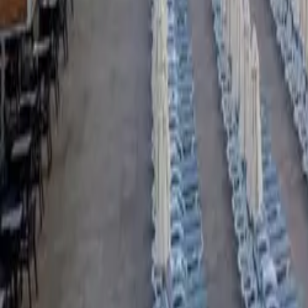
Shiko të gjitha fotot ·
228