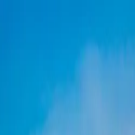
Antalya
Bodrum
Fethiye
Rreth Nesh
Kërko pushim