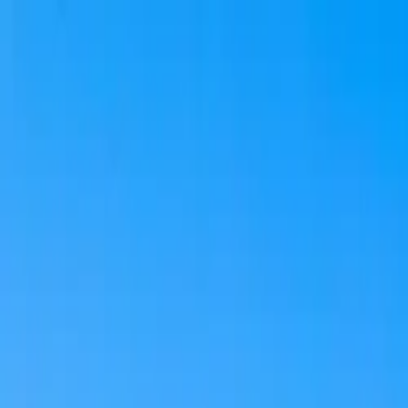
Antalya
Bodrum
Fethiye
Rreth Nesh
Kërko pushim