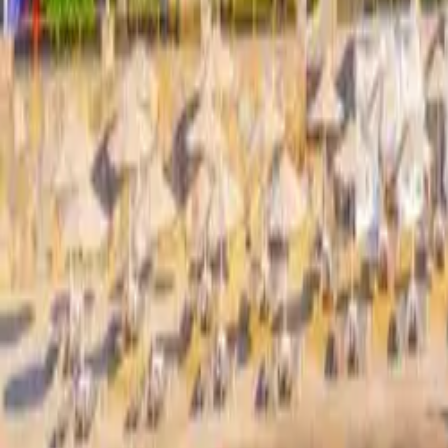
Kreu
›
Bodrum
›
Azka Hotel Bodrum