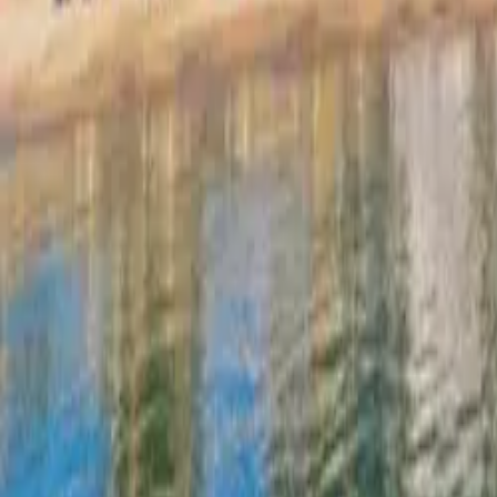
Shiko të gjitha fotot ·
222